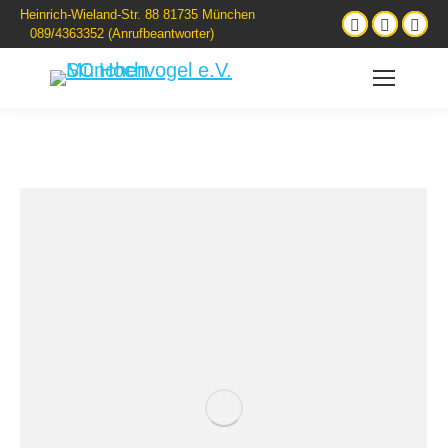
Heinrich-Wieland-Str. 88 81735 München
089/4363352 (Anrufbeantworter)