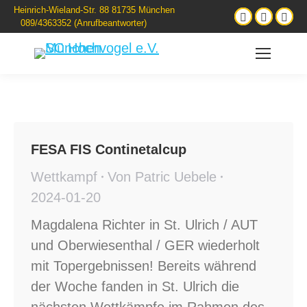
Heinrich-Wieland-Str. 88 81735 München
089/4363352 (Anrufbeantworter)
FESA FIS Continetalcup
Wettkampf
Von
Patric Uebele
2024-01-20
Magdalena Richter in St. Ulrich / AUT
und Oberwiesenthal / GER wiederholt
mit Topergebnissen! Bereits während
der Woche fanden in St. Ulrich die