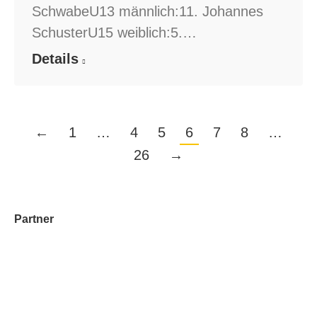
SchwabeU13 männlich:11. Johannes
SchusterU15 weiblich:5.…
Details
←
1
…
4
5
6
7
8
…
26
→
Partner