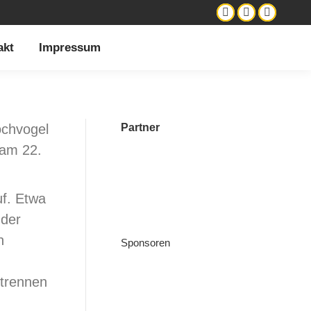
akt
Impressum
ochvogel
Partner
 am 22.
f. Etwa
 der
n
Sponsoren
ptrennen