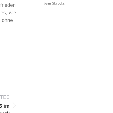
beim Skirocks
frieden
es, wie
r ohne
TES
5 im