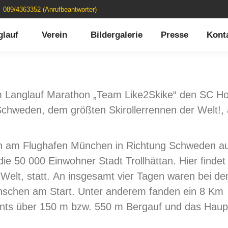
089/4363352 (Anrufbeantworter)
glauf
Verein
Bildergalerie
Presse
Kont
em Langlauf Marathon „Team Like2Skike“ den SC H
 Schweden, dem größten Skirollerrennen der Welt!,
en am Flughafen München in Richtung Schweden au
die 50 000 Einwohner Stadt Trollhättan. Hier findet
r Welt, statt. An insgesamt vier Tagen waren bei de
nschen am Start. Unter anderem fanden ein 8 Km
rsprints über 150 m bzw. 550 m Bergauf und das Hau