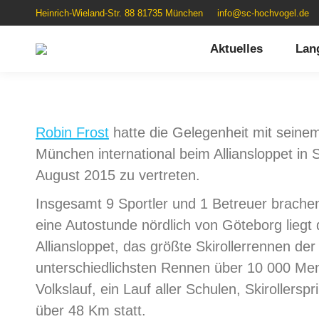
Heinrich-Wieland-Str. 88 81735 München
info@sc-hochvogel.de
Aktuelles
Lan
Robin Frost
hatte die Gelegenheit mit sein
München international beim Alliansloppet in
August 2015 zu vertreten.
Insgesamt 9 Sportler und 1 Betreuer brach
eine Autostunde nördlich von Göteborg liegt 
Alliansloppet, das größte Skirollerrennen de
unterschiedlichsten Rennen über 10 000 Me
Volkslauf, ein Lauf aller Schulen, Skirolle
über 48 Km statt.