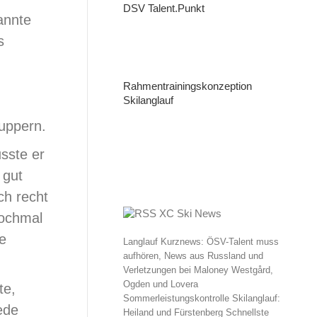
DSV Talent.Punkt
annte
s
Rahmentrainingskonzeption
Skilanglauf
nuppern.
sste er
 gut
ch recht
XC Ski News
nochmal
te
Langlauf Kurznews: ÖSV-Talent muss
aufhören, News aus Russland und
Verletzungen bei Maloney Westgård,
Ogden und Lovera
te,
Sommerleistungskontrolle Skilanglauf:
ede
Heiland und Fürstenberg Schnellste