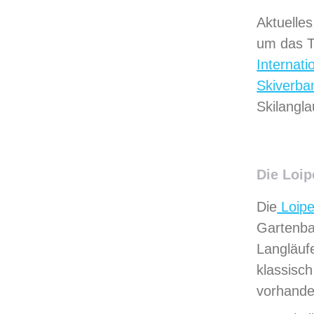
Aktuelles
um das Th
Internat
Skiverba
Skilangla
Die Loi
Die
Loipe
Gartenbau
Langläuf
klassisch
vorhande