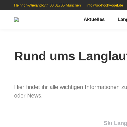
Heinrich-Wieland-Str. 88 81735 München
info@sc-hochvogel.de
Aktuelles
Lan
Rund ums Langlau
Hier findet ihr alle wichtigen Informationen
oder News.
Ski Lan