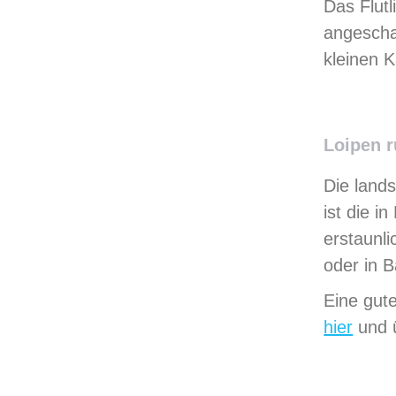
Das Flutl
angeschal
kleinen K
Loipen 
Die land
ist die i
erstaunli
oder in B
Eine gut
hier
und ü