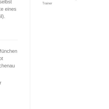
selbst
Trainer
te eines
l).
 München
bt
Jachenau
r