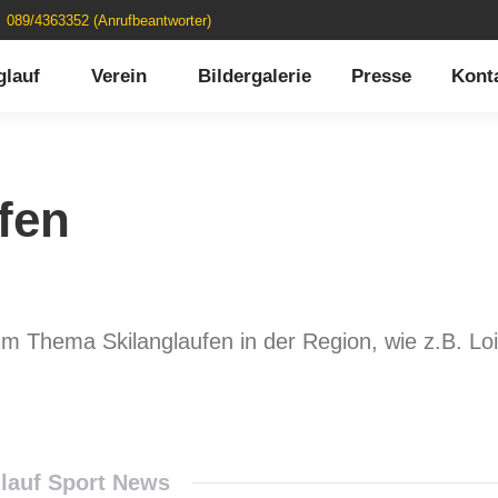
089/4363352 (Anrufbeantworter)
glauf
Verein
Bildergalerie
Presse
Kont
fen
 zum Thema Skilanglaufen in der Region, wie z.B. Lo
glauf Sport News