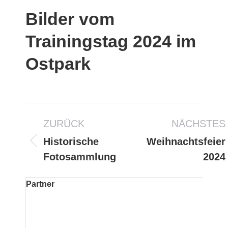
Bilder vom
Trainingstag 2024 im
Ostpark
Album-
ZURÜCK
NÄCHSTES
Navigation
Historische
Weihnachtsfeier
Vorheriges
Nächstes
Fotosammlung
2024
Album:
Album:
Partner