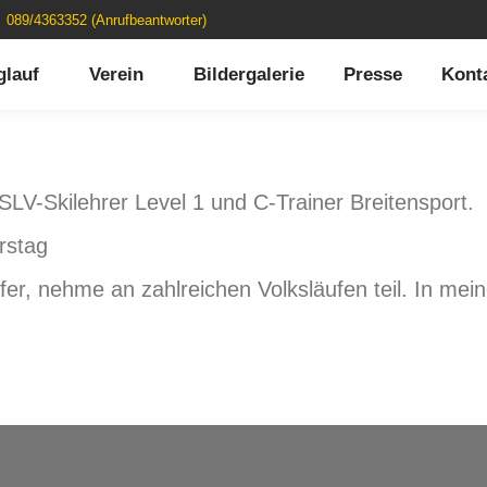
089/4363352 (Anrufbeantworter)
glauf
Verein
Bildergalerie
Presse
Kont
LV-Skilehrer Level 1 und C-Trainer Breitensport.
rstag
ufer, nehme an zahlreichen Volksläufen teil. In mei