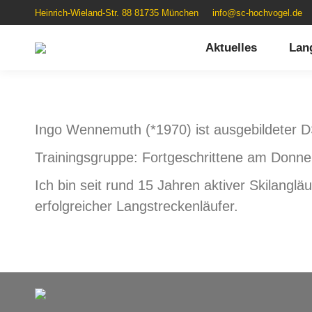
Heinrich-Wieland-Str. 88 81735 München
info@sc-hochvogel.de
Aktuelles
Lan
Ingo Wennemuth (*1970) ist ausgebildeter DS
Trainingsgruppe: Fortgeschrittene am Donne
Ich bin seit rund 15 Jahren aktiver Skilanglä
erfolgreicher Langstreckenläufer.