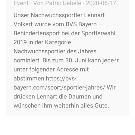
Event
Von
Patric Uebele
2020-06-17
Unser Nachwuchssportler Lennart
Volkert wurde vom BVS Bayern –
Behindertensport bei der Sportlerwahl
2019 in der Kategorie
Nachwuchssportler des Jahres
nominiert. Bis zum 30. Juni kann jede*r
unter folgender Adresse mit
abstimmen:https://bvs-
bayern.com/sport/sportler-jahres/ Wir
drücken Lennart die Daumen und
wünschen ihm weiterhin alles Gute.