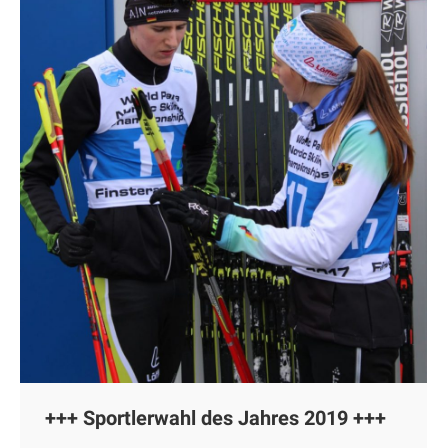
+++ Sportlerwahl des Jahres 2019 +++