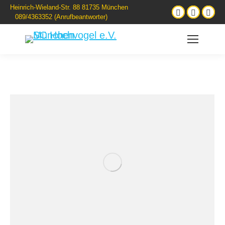
Heinrich-Wieland-Str. 88 81735 München
089/4363352 (Anrufbeantworter)