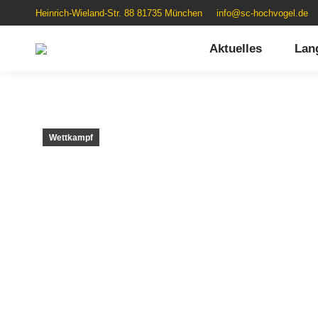
Heinrich-Wieland-Str. 88 81735 München
info@sc-hochvogel.de
Aktuelles
Lan
Wettkampf