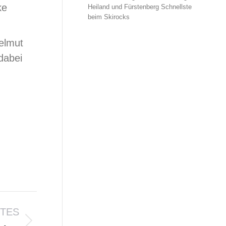
ke
Heiland und Fürstenberg Schnellste
beim Skirocks
Helmut
dabei
TES