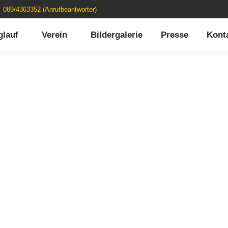
089/4363352 (Anrufbeantworter)
glauf
Verein
Bildergalerie
Presse
Kont