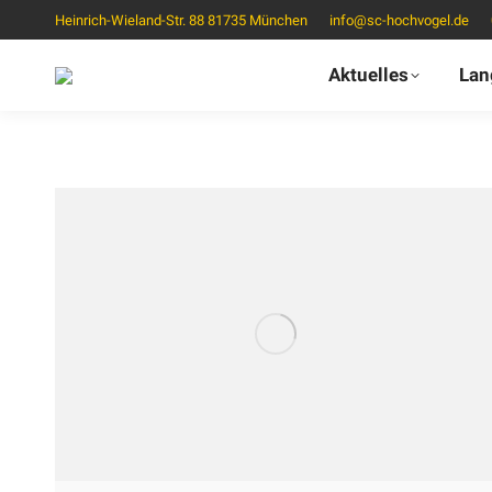
Heinrich-Wieland-Str. 88 81735 München
info@sc-hochvogel.de
Aktuelles
Lang
Aktuelles
Lan