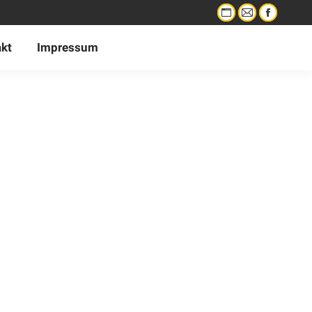
t
Impressum
kt
Impressum