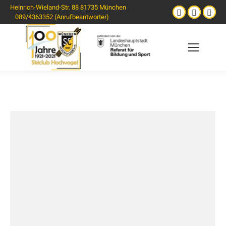
Heinrich-Wieland-Str. 88 81735 München
089/4363352 (Anrufbeantworter)