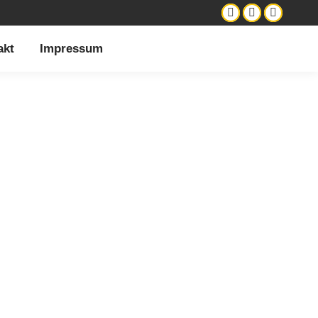
akt
Impressum