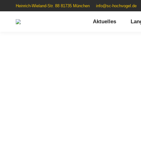
Heinrich-Wieland-Str. 88 81735 München
info@sc-hochvogel.de
Aktuelles
Lan