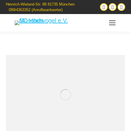
Heinrich-Wieland-Str. 88 81735 München
089/4363352 (Anrufbeantworter)