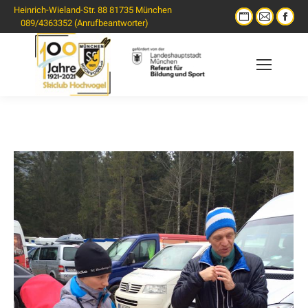
Heinrich-Wieland-Str. 88 81735 München
089/4363352 (Anrufbeantworter)