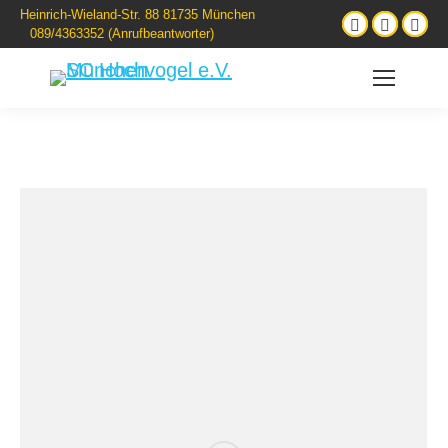
Heinrich-Wieland-Str. 88 81735 München
089/4363352 (Anrufbeantworter)