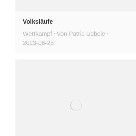
Volksläufe
Wettkampf
Von
Patric Uebele
2023-06-28