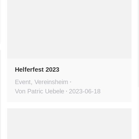
Helferfest 2023
Event
,
Vereinsheim
Von
Patric Uebele
2023-06-18