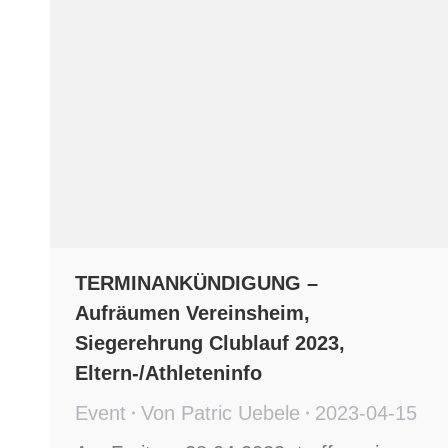
TERMINANKÜNDIGUNG –
Aufräumen Vereinsheim,
Siegerehrung Clublauf 2023,
Eltern-/Athleteninfo
Event
Von
Patric Uebele
2023-04-15