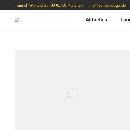
Heinrich-Wieland-Str. 88 81735 München
info@sc-hochvogel.de
Aktuelles
Langl
Aktuelles
Lan