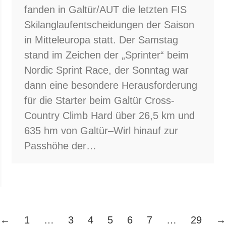
fanden in Galtür/AUT die letzten FIS
Skilanglaufentscheidungen der Saison
in Mitteleuropa statt. Der Samstag
stand im Zeichen der „Sprinter“ beim
Nordic Sprint Race, der Sonntag war
dann eine besondere Herausforderung
für die Starter beim Galtür Cross-
Country Climb Hard über 26,5 km und
635 hm von Galtür–Wirl hinauf zur
Passhöhe der…
←
1
…
3
4
5
6
7
…
29
→