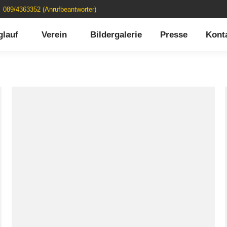
089/4363352 (Anrufbeantworter)
auf
Verein
Bildergalerie
Presse
Konta
glauf
Verein
Bildergalerie
Presse
Kont