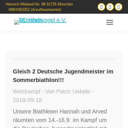
Heinrich-Wieland-Str. 88 81735 München
089/4363352 (Anrufbeantworter)
Gleich 2 Deutsche Jugendmeister im
Sommerbiathlon!!!
Wettkampf
Von
Patric Uebele
2018-09-18
Unsere Biathleten Hannah und Arved
räumten vom 14.-16.9. im Kampf um