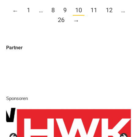
←
1
…
8
9
10
11
12
…
26
→
Partner
Sponsoren