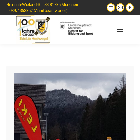
Heinrich-Wieland-Str. 88 81735 München
089/4363352 (Anrufbeantworter)