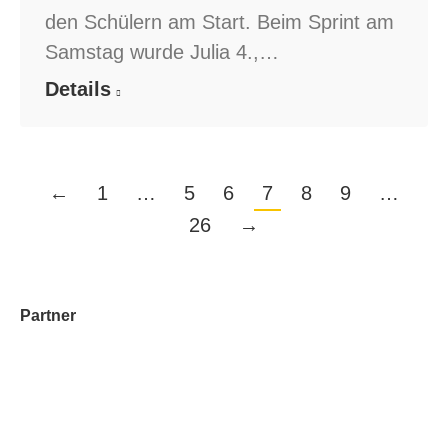
den Schülern am Start. Beim Sprint am
Samstag wurde Julia 4.,…
Details
←
1
…
5
6
7
8
9
…
26
→
Partner