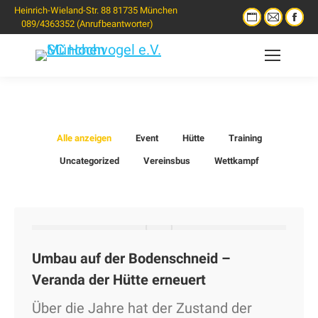
Heinrich-Wieland-Str. 88 81735 München
089/4363352 (Anrufbeantworter)
Alle anzeigen
Event
Hütte
Training
Uncategorized
Vereinsbus
Wettkampf
Umbau auf der Bodenschneid –
Veranda der Hütte erneuert
Über die Jahre hat der Zustand der